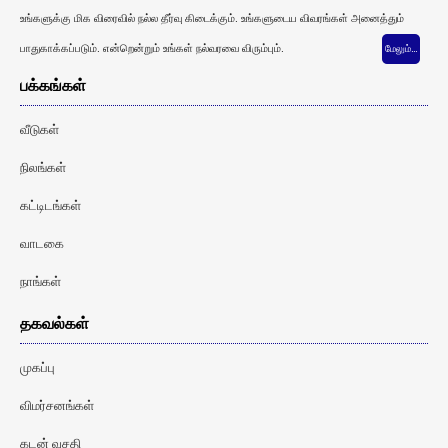
உங்களுக்கு மிக விரைவில் நல்ல தீர்வு கிடைக்கும். உங்களுடைய விவரங்கள் அனைத்தும்
பாதுகாக்கப்படும். என்றென்றும் உங்கள் நல்வரவை விரும்பும்.
மேலும்…
பக்கங்கள்
வீடுகள்
நிலங்கள்
கட்டிடங்கள்
வாடகை
நாங்கள்
தகவல்கள்
முகப்பு
விமர்சனங்கள்
கடன் வசதி