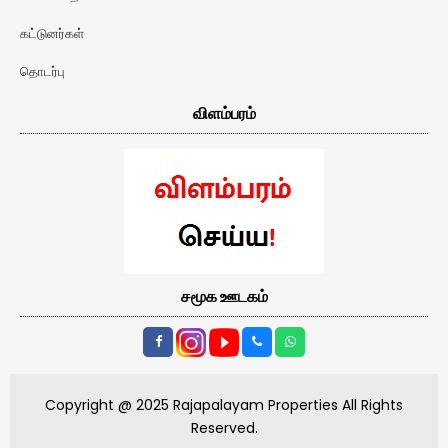
கட்டுனர்கள்
தொடர்பு
விளம்பரம்
சமூக ஊடகம்