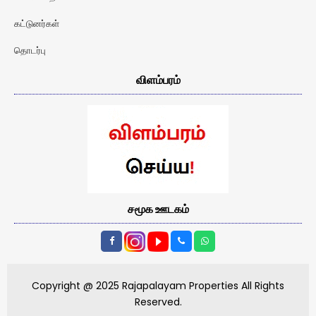
கட்டுனர்கள்
தொடர்பு
விளம்பரம்
சமூக ஊடகம்