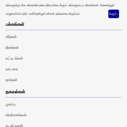
உங்களுக்கு மிக விரைவில் நல்ல தீர்வு கிடைக்கும். உங்களுடைய விவரங்கள் அனைத்தும்
பாதுகாக்கப்படும். என்றென்றும் உங்கள் நல்வரவை விரும்பும்.
மேலும்…
பக்கங்கள்
வீடுகள்
நிலங்கள்
கட்டிடங்கள்
வாடகை
நாங்கள்
தகவல்கள்
முகப்பு
விமர்சனங்கள்
கடன் வசதி