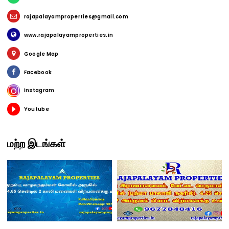
rajapalayamproperties@gmail.com
www.rajapalayamproperties.in
Google Map
Facebook
Instagram
Youtube