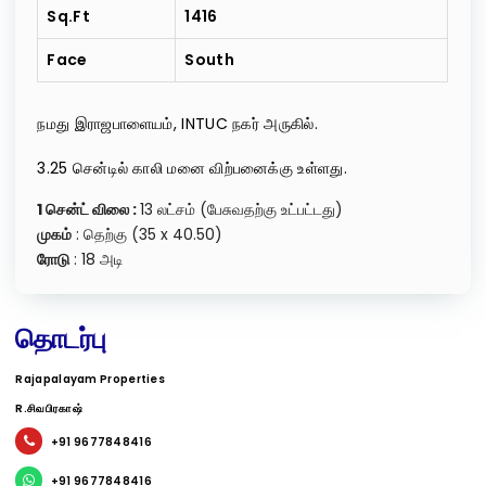
Sq.ft
1416
Face
South
நமது இராஜபாளையம், INTUC நகர் அருகில்.
3.25 சென்டில் காலி மனை விற்பனைக்கு உள்ளது.
1 சென்ட் விலை :
13 லட்சம் (பேசுவதற்கு உட்பட்டது)
முகம்
: தெற்கு (35 x 40.50)
ரோடு
: 18 அடி
தொடர்பு
Rajapalayam Properties
R.சிவபிரகாஷ்
+91 9677848416
+91 9677848416