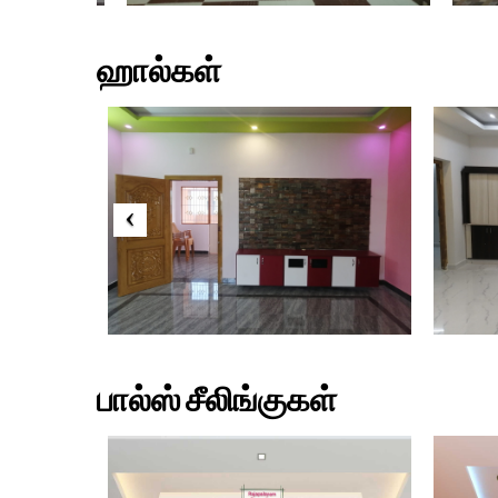
ஹால்கள்
பால்ஸ் சீலிங்குகள்