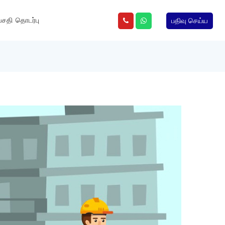
வசதி
தொடர்பு
பதிவு செய்ய