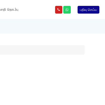
வசதி
தொடர்பு
பதிவு செய்ய