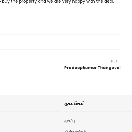
o buy the property and we are very happy with the deal.
NEXT
Pradeepkumar Thangavel
தகவல்கள்
முகப்பு
விமர்சனங்கள்