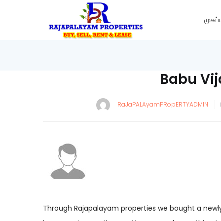
முகப்ப
Babu Vi
RaJaPALAyamPRopERTYADMIN
Through Rajapalayam properties we bought a newly 