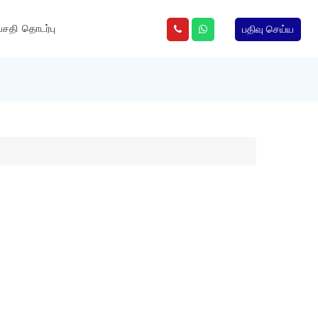
வசதி
தொடர்பு
பதிவு செய்ய