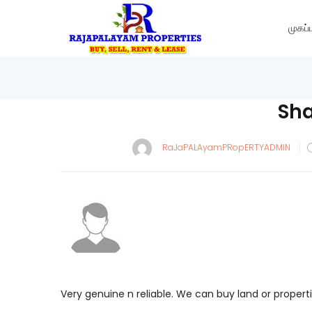
முகப்ப
Sha
RaJaPALAyamPRopERTYADMIN
Very genuine n reliable. We can buy land or proper