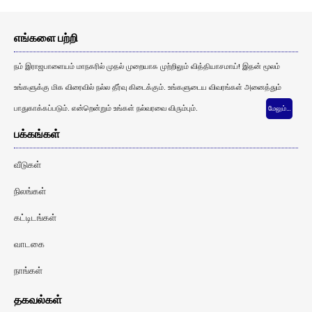
எங்களை பற்றி
நம் இராஜபாளையம் மாநகரில் முதல் முறையாக முற்றிலும் வித்தியாசமாய்! இதன் மூலம்
உங்களுக்கு மிக விரைவில் நல்ல தீர்வு கிடைக்கும். உங்களுடைய விவரங்கள் அனைத்தும்
பாதுகாக்கப்படும். என்றென்றும் உங்கள் நல்வரவை விரும்பும்.
மேலும்…
பக்கங்கள்
வீடுகள்
நிலங்கள்
கட்டிடங்கள்
வாடகை
நாங்கள்
தகவல்கள்