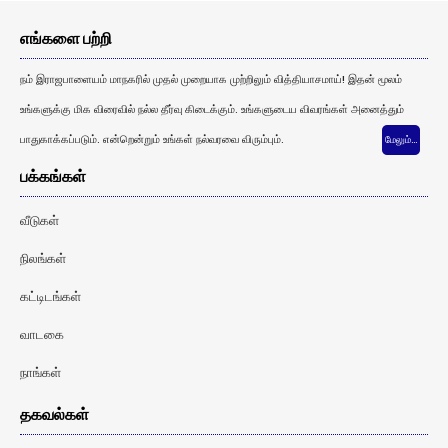
எங்களை பற்றி
நம் இராஜபாளையம் மாநகரில் முதல் முறையாக முற்றிலும் வித்தியாசமாய்! இதன் மூலம்
உங்களுக்கு மிக விரைவில் நல்ல தீர்வு கிடைக்கும். உங்களுடைய விவரங்கள் அனைத்தும்
பாதுகாக்கப்படும். என்றென்றும் உங்கள் நல்வரவை விரும்பும்.
மேலும்…
பக்கங்கள்
வீடுகள்
நிலங்கள்
கட்டிடங்கள்
வாடகை
நாங்கள்
தகவல்கள்