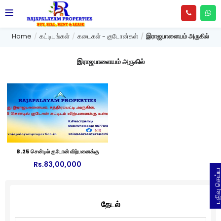
Home
கட்டிடங்கள்
கடைகள் - குடோன்கள்
இராஜபாளையம் அருகில்
இராஜபாளையம் அருகில்
8.25 சென்டில் குடோன் விற்பனைக்கு
Rs.
83,00,000
பதிவு செய
தேடல்