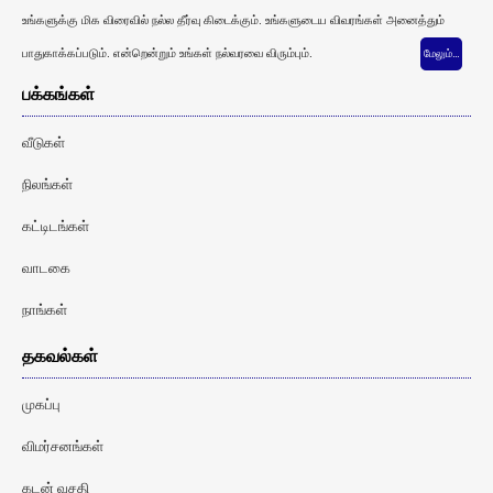
உங்களுக்கு மிக விரைவில் நல்ல தீர்வு கிடைக்கும். உங்களுடைய விவரங்கள் அனைத்தும்
பாதுகாக்கப்படும். என்றென்றும் உங்கள் நல்வரவை விரும்பும்.
மேலும்…
பக்கங்கள்
வீடுகள்
நிலங்கள்
கட்டிடங்கள்
வாடகை
நாங்கள்
தகவல்கள்
முகப்பு
விமர்சனங்கள்
கடன் வசதி