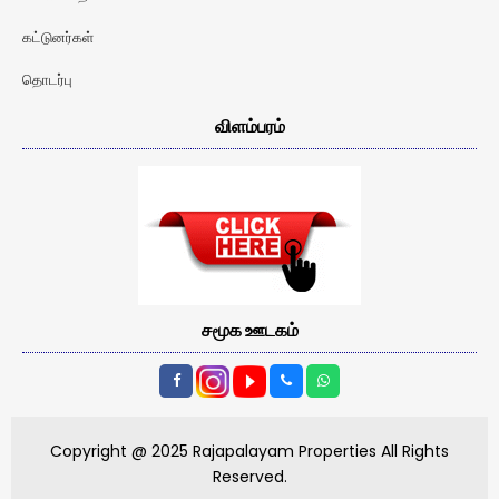
கட்டுனர்கள்
தொடர்பு
விளம்பரம்
சமூக ஊடகம்