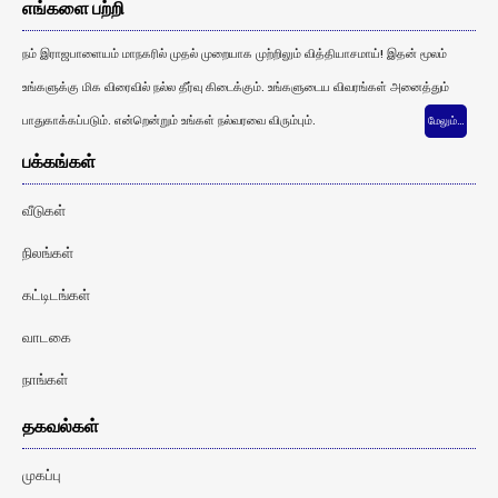
எங்களை பற்றி
நம் இராஜபாளையம் மாநகரில் முதல் முறையாக முற்றிலும் வித்தியாசமாய்! இதன் மூலம்
உங்களுக்கு மிக விரைவில் நல்ல தீர்வு கிடைக்கும். உங்களுடைய விவரங்கள் அனைத்தும்
பாதுகாக்கப்படும். என்றென்றும் உங்கள் நல்வரவை விரும்பும்.
மேலும்…
பக்கங்கள்
வீடுகள்
நிலங்கள்
கட்டிடங்கள்
வாடகை
நாங்கள்
தகவல்கள்
முகப்பு