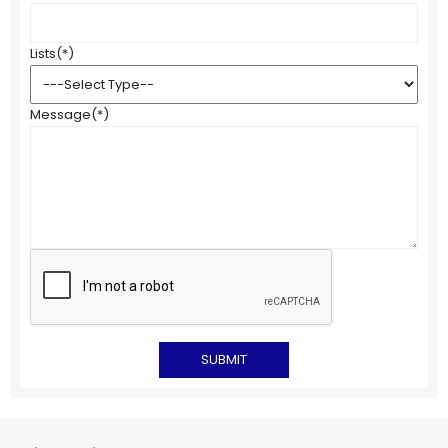
Lists
(*)
Message
(*)