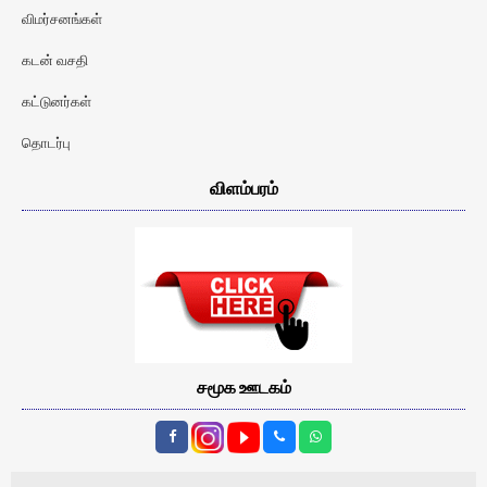
விமர்சனங்கள்
கடன் வசதி
கட்டுனர்கள்
தொடர்பு
விளம்பரம்
சமூக ஊடகம்