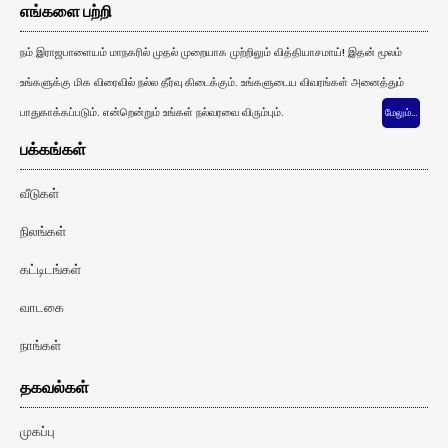
எங்களை பற்றி
நம் இராஜபாளையம் மாநகரில் முதல் முறையாக முற்றிலும் வித்தியாசமாய்! இதன் மூலம்
உங்களுக்கு மிக விரைவில் நல்ல தீர்வு கிடைக்கும். உங்களுடைய விவரங்கள் அனைத்தும்
பாதுகாக்கப்படும். என்றென்றும் உங்கள் நல்வரவை விரும்பும்.
மேலும்…
பக்கங்கள்
வீடுகள்
நிலங்கள்
கட்டிடங்கள்
வாடகை
நாங்கள்
தகவல்கள்
முகப்பு