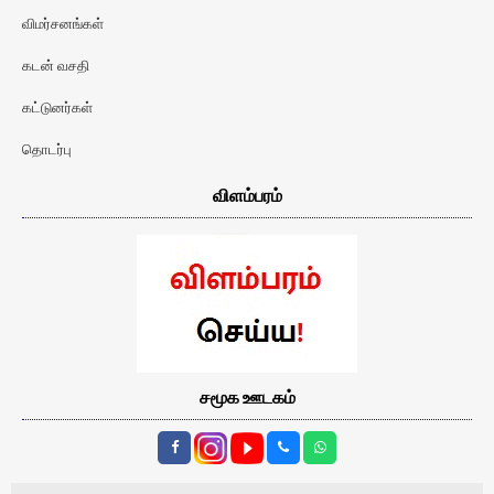
விமர்சனங்கள்
கடன் வசதி
கட்டுனர்கள்
தொடர்பு
விளம்பரம்
சமூக ஊடகம்