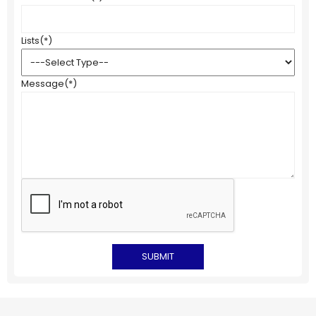
Lists
(*)
Message
(*)