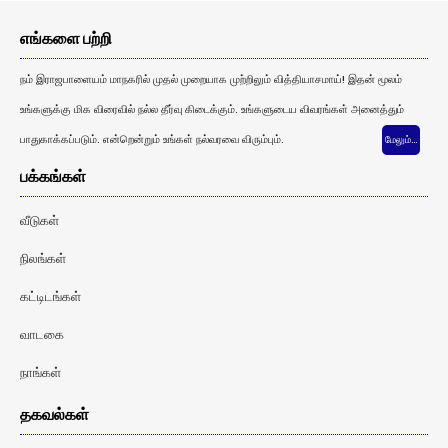
எங்களை பற்றி
நம் இராஜபாளையம் மாநகரில் முதல் முறையாக முற்றிலும் வித்தியாசமாய்! இதன் மூலம்
உங்களுக்கு மிக விரைவில் நல்ல தீர்வு கிடைக்கும். உங்களுடைய விவரங்கள் அனைத்தும்
பாதுகாக்கப்படும். என்றென்றும் உங்கள் நல்வரவை விரும்பும்.
மேலும்…
பக்கங்கள்
வீடுகள்
நிலங்கள்
கட்டிடங்கள்
வாடகை
நாங்கள்
தகவல்கள்