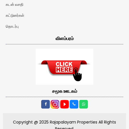
கடன் வசதி
கட்டுனர்கள்
தொடர்பு
விளம்பரம்
சமூக ஊடகம்