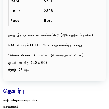
Cent
5.50
Sq.ft
2398
Face
North
நமது இராஜபாளையம், கலங்காப்பேரி (அயோத்திராம் நகரில்).
5.50 சென்டில் 1 DTCP பிளாட் விற்பனைக்கு உள்ளது.
1 சென்ட் விலை
: 6.35 லட்சம் (பேசுவதற்கு உட்பட்டது)
முகம்
: வடக்கு (40 x 60)
ரோடு
: 25 அடி
தொடர்பு
Rajapalayam Properties
R.சிவபிரகாஷ்