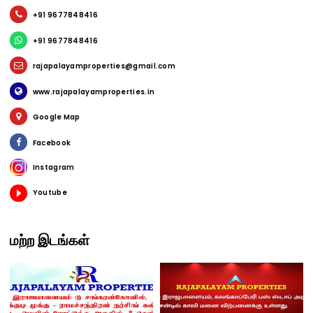
+91 9677848416
+91 9677848416
rajapalayamproperties@gmail.com
www.rajapalayamproperties.in
Google Map
Facebook
Instagram
Youtube