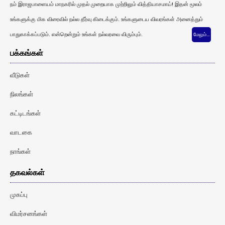
நம் இராஜபாளையம் மாநகரில் முதல் முறையாக முற்றிலும் வித்தியாசமாய்! இதன் மூலம்
உங்களுக்கு மிக விரைவில் நல்ல தீர்வு கிடைக்கும். உங்களுடைய விவரங்கள் அனைத்தும்
பாதுகாக்கப்படும். என்றென்றும் உங்கள் நல்வரவை விரும்பும்.
மேலும்…
பக்கங்கள்
வீடுகள்
நிலங்கள்
கட்டிடங்கள்
வாடகை
நாங்கள்
தகவல்கள்
முகப்பு
விமர்சனங்கள்