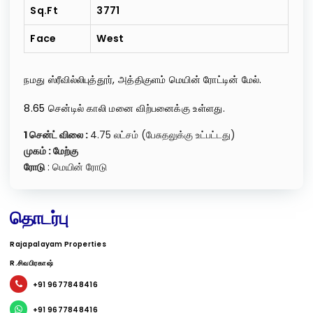
Sq.ft
3771
Face
West
நமது ஸ்ரீவில்லிபுத்தூர், அத்திகுளம் மெயின் ரோட்டின் மேல்.
8.65 சென்டில் காலி மனை விற்பனைக்கு உள்ளது.
1 சென்ட் விலை :
4.75 லட்சம் (பேசுதலுக்கு உட்பட்டது)
முகம் : மேற்கு
ரோடு
: மெயின் ரோடு
தொடர்பு
Rajapalayam Properties
R.சிவபிரகாஷ்
+91 9677848416
+91 9677848416