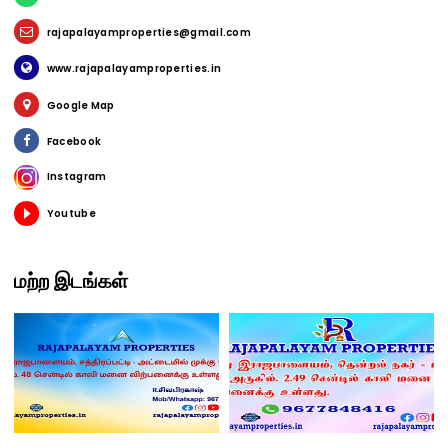
rajapalayamproperties@gmail.com
www.rajapalayamproperties.in
Google Map
Facebook
Instagram
Youtube