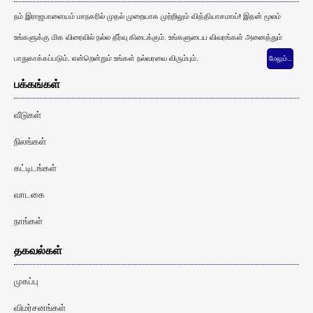
நம் இராஜபாளையம் மாநகரில் முதல் முறையாக முற்றிலும் வித்தியாசமாய்! இதன் மூலம்
உங்களுக்கு மிக விரைவில் நல்ல தீர்வு கிடைக்கும். உங்களுடைய விவரங்கள் அனைத்தும்
பாதுகாக்கப்படும். என்றென்றும் உங்கள் நல்வரவை விரும்பும்.
மேலும்…
பக்கங்கள்
வீடுகள்
நிலங்கள்
கட்டிடங்கள்
வாடகை
நாங்கள்
தகவல்கள்
முகப்பு
விமர்சனங்கள்