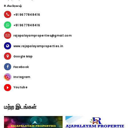
R.சிவபிரகாஷ்
+91 9677848416
+91 9677848416
rajapalayamproperties@gmail.com
www.rajapalayamproperties.in
Google Map
Facebook
Instagram
Youtube