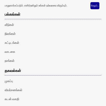
பாதுகாக்கப்படும். என்றென்றும் உங்கள் நல்வரவை விரும்பும்.
மேலும்…
பக்கங்கள்
வீடுகள்
நிலங்கள்
கட்டிடங்கள்
வாடகை
நாங்கள்
தகவல்கள்
முகப்பு
விமர்சனங்கள்
கடன் வசதி