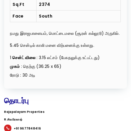
Sq.ft
2374
Face
South
நமது இராஜபாளையம், மொட்டைமலை (சூரன் கல்லூரி) அருகில்.
5.45 சென்டில் காலி மனை விற்பனைக்கு உள்ளது.
1
சென்ட் விலை
: 3.15 லட்சம் (பேசுதலுக்கு உட்பட்டது)
முகம்
: தெற்கு (36.25 x 65)
ரோடு : 30 அடி
தொடர்பு
Rajapalayam Properties
R.சிவபிரகாஷ்
+91 9677848416